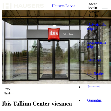
Atvērt
Hausers Latvia
izvēlni
Aizvērt
izvēlni
Dzīvojamās
telpas
Komerciālie
telpas
Atsauces
Lielākoties
Jaunumi
Prev
Next
Garantija
Ibis Tallinn Center viesnīca