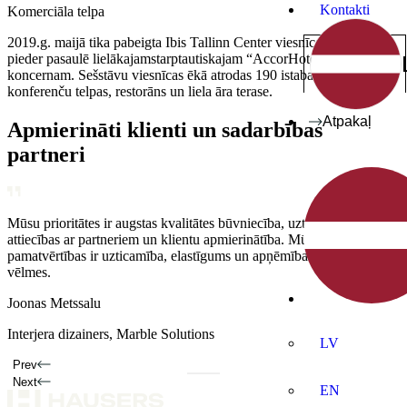
Kontakti
Komerciāla telpa
2019.g. maijā tika pabeigta Ibis Tallinn Center viesnīcas ēka, kas
pieder pasaulē lielākajamstarptautiskajam “AccorHotels” viesnīcu
koncernam. Sešstāvu viesnīcas ēkā atrodas 190 istabas, divas
konferenču telpas, restorāns un liela āra terase.
Atpakaļ
Apmierināti klienti un sadarbības
partneri
Mūsu prioritātes ir augstas kvalitātes būvniecība, uzticamas
Mūsu pamatvērtības ir uzticamība, elastīgums un apņēmība
Mūsu prioritātes ir augstas kvalitātes būvniecība, uzticamas
attiecības ar partneriem un klientu apmierinātība. Mūsu
apmierināt klientu vēlmes.
attiecības ar partneriem un klientu apmierinātība.
pamatvērtības ir uzticamība, elastīgums un apņēmība izpildīt klientu
Annika Kolde
Kaarel Hõbepappel
vēlmes.
Mājas īpašnieks
Interjera dizainers
Joonas Metssalu
Interjera dizainers, Marble Solutions
LV
Prev
Next
EN