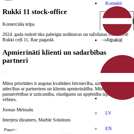
Kontakti
Rukki 11 stock-office
Komerciāla telpa
2024. gada rudenī tika pabeigta noliktavas un ražošanas ēka adresē
Rukki ceļš 11, Rae pagastā.
Atpakaļ
Apmierināti klienti un sadarbības
partneri
Mūsu prioritātes ir augstas kvalitātes būvniecība, uzticamas
Mūsu pamatvērtības ir uzticamība, elastīgums un apņēmība
Mūsu prioritātes ir augstas kvalitātes būvniecība, uzticamas
attiecības ar partneriem un klientu apmierinātība. Mūsu
apmierināt klientu vēlmes.
attiecības ar partneriem un klientu apmierinātība.
pamatvērtības ir uzticamība, elastīgums un apņēmība izpildīt klientu
Annika Kolde
Kaarel Hõbepappel
vēlmes.
Mājas īpašnieks
Interjera dizainers
Joonas Metssalu
LV
Interjera dizainers, Marble Solutions
EN
Prev