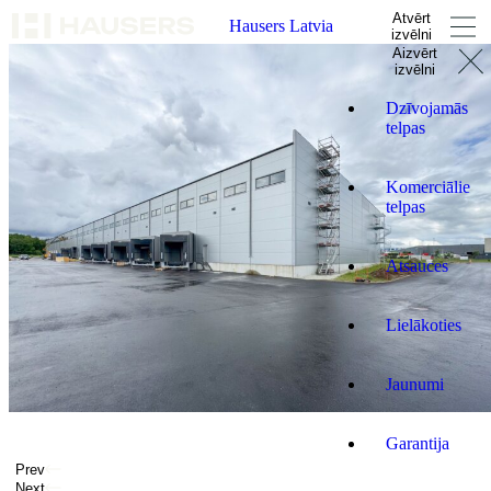
Atvērt
Hausers Latvia
izvēlni
Aizvērt
izvēlni
Dzīvojamās
telpas
Komerciālie
telpas
Atsauces
Lielākoties
Jaunumi
Garantija
Prev
Next