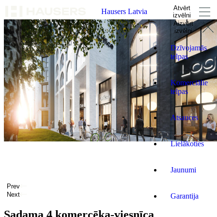
Atvērt
Hausers Latvia
izvēlni
Aizvērt
izvēlni
Dzīvojamās
telpas
Komerciālie
telpas
Atsauces
Lielākoties
Jaunumi
Prev
Next
Garantija
Sadama 4 komercēka-viesnīca