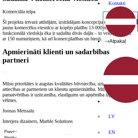
Kontakti
Komerciāla telpa
Šī projekta ietvarā attīstījām, izstrādājam koncepciju un projektējām
jaunu komercēku-viesnīcu ar kopējo platību 13 000 m2. No
funkcionālā viedokļa ēka ir sadalīta divās daļās – to veido viesnīca
ar 150 numuriņiem, kā arī komercplatības un biroji.
Atpakaļ
Apmierināti klienti un sadarbības
partneri
Mūsu prioritātes ir augstas kvalitātes būvniecība, uzticamas
Mūsu pamatvērtības ir uzticamība, elastīgums un apņēmība
Mūsu prioritātes ir augstas kvalitātes būvniecība, uzticamas
attiecības ar partneriem un klientu apmierinātība. Mūsu
apmierināt klientu vēlmes.
attiecības ar partneriem un klientu apmierinātība.
pamatvērtības ir uzticamība, elastīgums un apņēmība izpildīt klientu
Annika Kolde
Kaarel Hõbepappel
vēlmes.
Mājas īpašnieks
Interjera dizainers
Joonas Metssalu
LV
Interjera dizainers, Marble Solutions
Prev
EN
Next